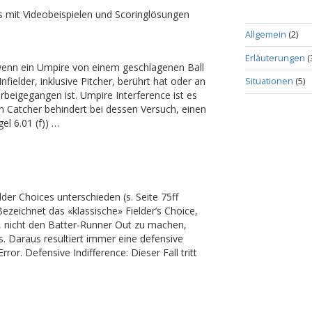
 mit Videobeispielen und Scoringlösungen
Allgemein
(2)
e
Erläuterungen
(
 wenn ein Umpire von einem geschlagenen Ball
nfielder, inklusive Pitcher, berührt hat oder an
Situationen
(5)
orbeigegangen ist. Umpire Interference ist es
n Catcher behindert bei dessen Versuch, einen
l 6.01 (f)) …
der Choices unterschieden (s. Seite 75ff
Bezeichnet das «klassische» Fielder’s Choice,
t, nicht den Batter-Runner Out zu machen,
. Daraus resultiert immer eine defensive
rror. Defensive Indifference: Dieser Fall tritt