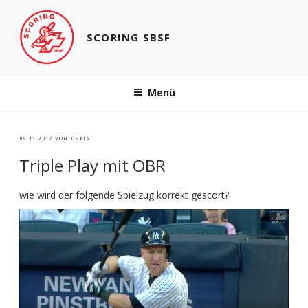
Zum
Inhalt
springen
SCORING SBSF
Menü
VERÖFFENTLICHT
05.11.2017
VON
CHRIS
AM
Triple Play mit OBR
wie wird der folgende Spielzug korrekt gescort?