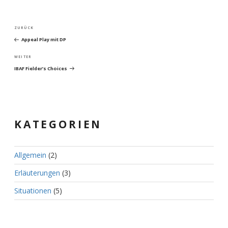
Beitragsnavigation
Vorheriger
ZURÜCK
Beitrag
Appeal Play mit DP
Nächster
WEITER
Beitrag
IBAF Fielder’s Choices
KATEGORIEN
Allgemein
(2)
Erläuterungen
(3)
Situationen
(5)